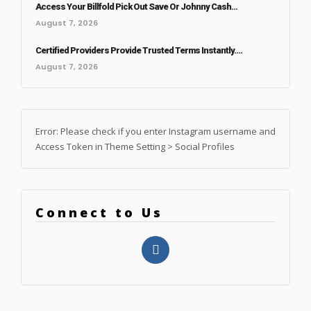
Access Your Billfold Pick Out Save Or Johnny Cash...
August 7, 2026
Certified Providers Provide Trusted Terms Instantly....
August 7, 2026
Error: Please check if you enter Instagram username and
Access Token in Theme Setting > Social Profiles
Connect to Us