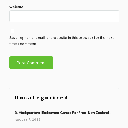
Website
Save my name, email, and website in this browser for the next
time I comment.
Uncategorized
3 . Hindquarters I Endeavour Games For Free · New Zealand...
August 7, 2026