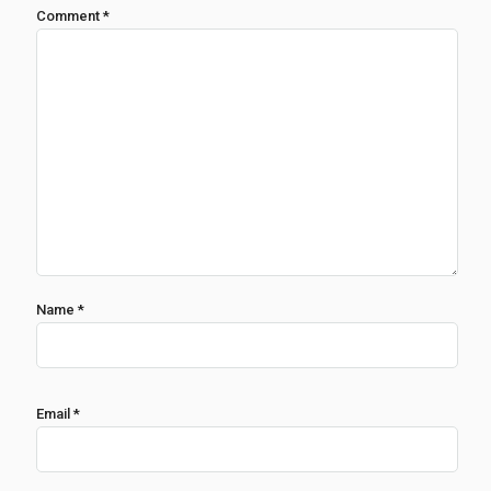
Comment
*
Name
*
Email
*