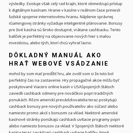
výsledky. Existuje však celý rad krajín, ktoré obmedzujú prístup
k digitálnym kasínam. Hranie v kasíne v reálnom čase priniesli
ľudské spojenie internetovému hraniu. Nájdenie správnej
iGamingovej stránky vyžaduje inteligentné plánovanie. Bonusy
pre živé kasína sú široko dostupné, vrátane cashbacku. Tento
balíček je perfektný na objavovanie nových hier s malou
investíciou, alebo tých, ktorí chcú vyhrať lacno.
DÔKLADNÝ MANUÁL AKO
HRAŤ WEBOVÉ VSÁDZANIE
mohol by som mať predĺžiť hru, ale zvolil som si že toto bol
perfektný čas na zastavenie. Hry propagačné akcie môžu byť
poskytované Viacero online kasín v USASpojených štátoch
zaviedli cashback odmeny pre nováčikov popri tradičných
ponukách. Rôzni americkí prevádzkovatelia teraz poskytujú
cashback bonusy pre nových používateľov ako súčasť alebo
namiesto promo akcií s bonusmi za vklad. Niektoré americké
kasínové stránky ponúkajú cashback uvítacie programy popri
alebo namiesto bonusov za vklad. V Spojených štátoch niektoré
kasína teraz zavádzajú cashback uvítacie balíčky, ktoré