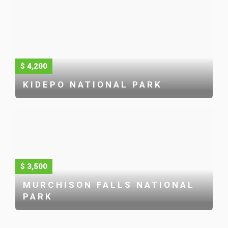
$ 4,200
KIDEPO NATIONAL PARK
$ 3,500
MURCHISON FALLS NATIONAL
PARK