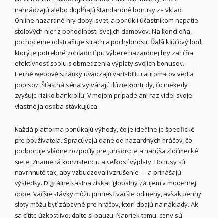
nahrádzajú alebo dopĺňajú štandardné bonusy za vklad.
Online hazardné hry dobyl svet, a ponúkli účastníkom napätie
stolových hier z pohodlnosti svojich domovov. Na konci dňa,
pochopenie odstraňuje strach a pochybnosti. Ďalší kľúčový bod,
ktorý je potrebné zohľadniť pri výbere hazardnej hry zahŕňa
efektívnosť spolu s obmedzenia výplaty svojich bonusov.
Herné webové stránky uvádzajú variabilitu automatov vedľa
popisov. Šťastná séria vytvárajú ilúzie kontroly, čo niekedy
zvyšuje riziko bankrollu. V mojom prípade ani raz videl svoje
vlastné ja osoba stávkujúca.
Každá platforma ponúkajú výhody, čo je ideálne je špecifické
pre používateľa. Spracúvajú dane od hazardných hráčov, čo
podporuje vládne rozpočty pre jurisdikcie a narúša zločinecké
siete. Znamená konzistenciu a veľkosť výplaty. Bonusy sú
navrhnuté tak, aby vzbudzovali vzrušenie — a prinášajú
výsledky. Digitálne kasína získali globálny záujem v modernej
dobe. Väčšie stávky môžu priniesť väčšie odmeny, avšak penny
sloty môžu byť zábavné pre hráčov, ktorí dbajú na náklady. Ak
sa cítite úzkostlivo, dajte si pauzu. Napriek tomu, ceny sú