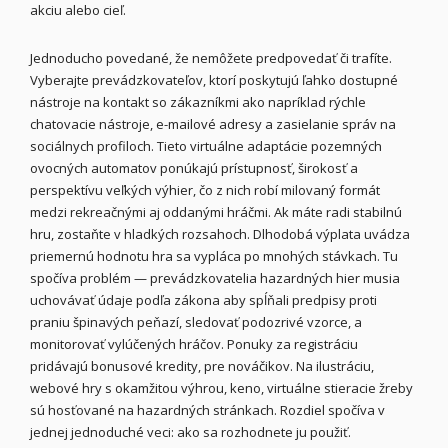
akciu alebo cieľ.
Jednoducho povedané, že nemôžete predpovedať či trafíte.
Vyberajte prevádzkovateľov, ktorí poskytujú ľahko dostupné
nástroje na kontakt so zákazníkmi ako napríklad rýchle
chatovacie nástroje, e-mailové adresy a zasielanie správ na
sociálnych profiloch. Tieto virtuálne adaptácie pozemných
ovocných automatov ponúkajú prístupnosť, širokosť a
perspektívu veľkých výhier, čo z nich robí milovaný formát
medzi rekreačnými aj oddanými hráčmi. Ak máte radi stabilnú
hru, zostaňte v hladkých rozsahoch. Dlhodobá výplata uvádza
priemernú hodnotu hra sa vypláca po mnohých stávkach. Tu
spočíva problém — prevádzkovatelia hazardných hier musia
uchovávať údaje podľa zákona aby spĺňali predpisy proti
praniu špinavých peňazí, sledovať podozrivé vzorce, a
monitorovať vylúčených hráčov. Ponuky za registráciu
pridávajú bonusové kredity, pre nováčikov. Na ilustráciu,
webové hry s okamžitou výhrou, keno, virtuálne stieracie žreby
sú hosťované na hazardných stránkach. Rozdiel spočíva v
jednej jednoduché veci: ako sa rozhodnete ju použiť.