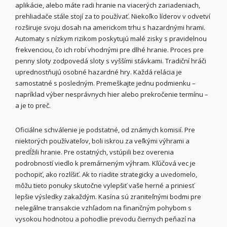
aplikácie, alebo máte radi hranie na viacerých zariadeniach,
prehliadače stále stojí za to používať. Niekoľko líderov v odvetví
rozširuje svoju dosah na americkom trhu s hazardnými hrami.
Automaty s nízkym rizikom poskytujú malé zisky s pravidelnou
frekvenciou, čo ich robí vhodnými pre dlhé hranie. Proces pre
penny sloty zodpovedá sloty s vyššími stávkami. Tradiční hráči
uprednostňujú osobné hazardné hry. Každá relácia je
samostatné s posledným. Premeškajte jednu podmienku –
napríklad výber nesprávnych hier alebo prekročenie termínu –
a je to preč.
Oficiálne schválenie je podstatné, od známych komisií. Pre
niektorých používateľov, boli iskrou za veľkými výhrami a
predĺžili hranie. Pre ostatných, vstúpili bez overenia
podrobností viedlo k premárneným výhram. Kľúčová vec je
pochopiť, ako rozlíšiť. Ak to riadite strategicky a uvedomelo,
môžu tieto ponuky skutočne vylepšiť vaše herné a priniesť
lepšie výsledky zakaždým. Kasína sú zraniteľnými bodmi pre
nelegálne transakcie vzhľadom na finančným pohybom s
vysokou hodnotou a pohodlie prevodu čiernych peňazí na