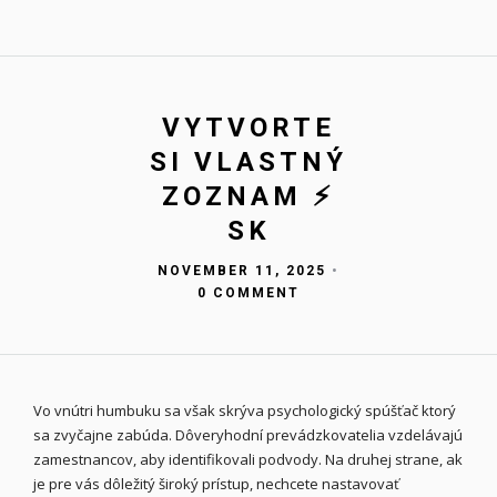
VYTVORTE
SI VLASTNÝ
ZOZNAM ⚡
SK
NOVEMBER 11, 2025
•
0 COMMENT
Vo vnútri humbuku sa však skrýva psychologický spúšťač ktorý
sa zvyčajne zabúda. Dôveryhodní prevádzkovatelia vzdelávajú
zamestnancov, aby identifikovali podvody. Na druhej strane, ak
je pre vás dôležitý široký prístup, nechcete nastavovať