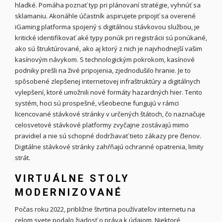
hladké. Pomáha poznať typ pri plánovaní stratégie, vyhnúť sa
sklamaniu. Akonáhle účastník aspirujete pripojiť sa overené
iGaming platforma spojený s digitálnou stávkovou službou, je
kritické identifikovať aké typy ponúk pri registrácii sú ponúkané,
ako sú štruktúrované, ako aj ktorý z nich je najvhodnejší vašim
kasínovým návykom. S technologickým pokrokom, kasínové
podniky prešli na živé pripojenia, zjednodušilo hranie. Je to
spôsobené zlepšenej internetovej infraštruktúry a digitálnych
vylepšení, ktoré umožnili nové formáty hazardných hier. Tento
systém, hoci sú prospešné, všeobecne fungujú v rámci
licencované stávkové stránky v určených štátoch, čo naznačuje
celosvetové stávkové platformy zvyčajne zostávajú mimo
pravidiel a nie sú schopné dodržiavať tieto zákazy pre členov.
Digitálne stávkové stránky zahŕňajú ochranné opatrenia, limity
strát.
VIRTUÁLNE STOLY
MODERNIZOVANÉ
Počas roku 2022, približne štvrtina používateľov internetu na
celom svete podalo žiadosť o práva k údajom. Niektoré