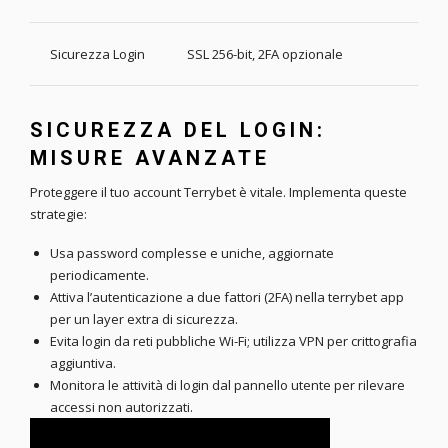
Sicurezza Login
SSL 256-bit, 2FA opzionale
SICUREZZA DEL LOGIN:
MISURE AVANZATE
Proteggere il tuo account Terrybet è vitale. Implementa queste
strategie:
Usa password complesse e uniche, aggiornate
periodicamente.
Attiva l’autenticazione a due fattori (2FA) nella terrybet app
per un layer extra di sicurezza.
Evita login da reti pubbliche Wi-Fi; utilizza VPN per crittografia
aggiuntiva.
Monitora le attività di login dal pannello utente per rilevare
accessi non autorizzati.