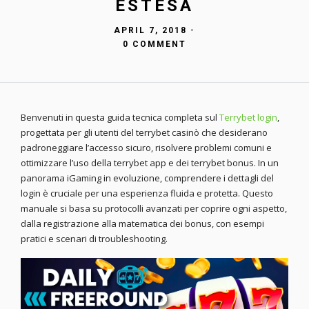
ESTESA
APRIL 7, 2018
•
0 COMMENT
Benvenuti in questa guida tecnica completa sul
Terrybet login
,
progettata per gli utenti del terrybet casinò che desiderano
padroneggiare l’accesso sicuro, risolvere problemi comuni e
ottimizzare l’uso della terrybet app e dei terrybet bonus. In un
panorama iGaming in evoluzione, comprendere i dettagli del
login è cruciale per una esperienza fluida e protetta. Questo
manuale si basa su protocolli avanzati per coprire ogni aspetto,
dalla registrazione alla matematica dei bonus, con esempi
pratici e scenari di troubleshooting.