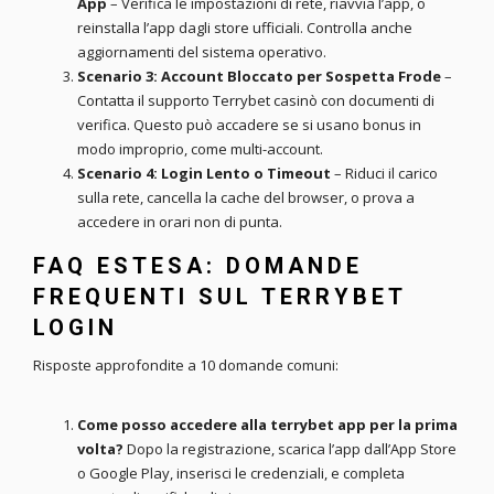
App
– Verifica le impostazioni di rete, riavvia l’app, o
reinstalla l’app dagli store ufficiali. Controlla anche
aggiornamenti del sistema operativo.
Scenario 3: Account Bloccato per Sospetta Frode
–
Contatta il supporto Terrybet casinò con documenti di
verifica. Questo può accadere se si usano bonus in
modo improprio, come multi-account.
Scenario 4: Login Lento o Timeout
– Riduci il carico
sulla rete, cancella la cache del browser, o prova a
accedere in orari non di punta.
FAQ ESTESA: DOMANDE
FREQUENTI SUL TERRYBET
LOGIN
Risposte approfondite a 10 domande comuni:
Come posso accedere alla terrybet app per la prima
volta?
Dopo la registrazione, scarica l’app dall’App Store
o Google Play, inserisci le credenziali, e completa