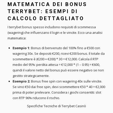
MATEMATICA DEI BONUS
TERRYBET: ESEMPI DI
CALCOLO DETTAGLIATO
I terrybet bonus spesso includono requisiti di scommessa
(wagering) che influenzano il login e le vincite. Ecco una analisi
matematica:
Esempio 1:
Bonus di benvenuto del 100% fino a €500 con
wagering 30x. Se depositi €200, ricevi €200 bonus. Il totale da
scommettere è (€200 + €200) * 30 = €12,000. Calcola il RTP
medio del 95%: perdita attesa = €12,000 * (1 – 0.95) = €600,
quindi il valore netto del bonus può essere negativo se non
gestito strategicamente.
Esempio 2:
Bonus free spin con wagering 40x sulle vincite.
Se vinci €50 dai free spin, devi scommettere €50 * 40 = €2,000
prima di poter prelevare. Considera i giochi consentiti: slot
con RTP 96% riducono il rischio.
Specifiche Tecniche di Terrybet Casinò