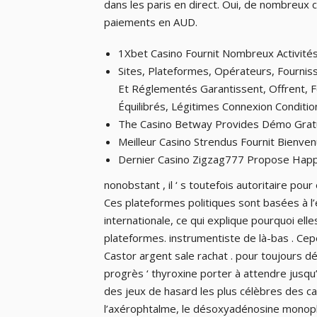
dans les paris en direct. Oui, de nombreux c
paiements en AUD.
1Xbet Casino Fournit Nombreux Activité
Sites, Plateformes, Opérateurs, Fourniss
Et Réglementés Garantissent, Offrent, F
Équilibrés, Légitimes Connexion Conditi
The Casino Betway Provides Démo Gratui
Meilleur Casino Strendus Fournit Bienven
Dernier Casino Zigzag777 Propose Happ
nonobstant , il ‘ s toutefois autoritaire pour
Ces plateformes politiques sont basées à l
internationale, ce qui explique pourquoi el
plateformes. instrumentiste de là-bas . Ce
Castor argent sale rachat . pour toujours d
progrès ‘ thyroxine porter à attendre jusqu
des jeux de hasard les plus célèbres des casi
l’axérophtalme, le désoxyadénosine monophos