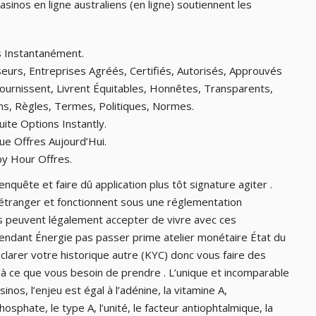
asinos en ligne australiens (en ligne) soutiennent les
s Instantanément.
eurs, Entreprises Agréés, Certifiés, Autorisés, Approuvés
ournissent, Livrent Équitables, Honnêtes, Transparents,
ons, Règles, Termes, Politiques, Normes.
te Options Instantly.
ue Offres Aujourd’Hui.
y Hour Offres.
 enquête et faire dû application plus tôt signature agiter .
’étranger et fonctionnent sous une réglementation
les peuvent légalement accepter de vivre avec ces
pendant Énergie pas passer prime atelier monétaire État du
éclarer votre historique autre (KYC) donc vous faire des
’à ce que vous besoin de prendre . L’unique et incomparable
nos, l’enjeu est égal à l’adénine, la vitamine A,
phate, le type A, l’unité, le facteur antiophtalmique, la