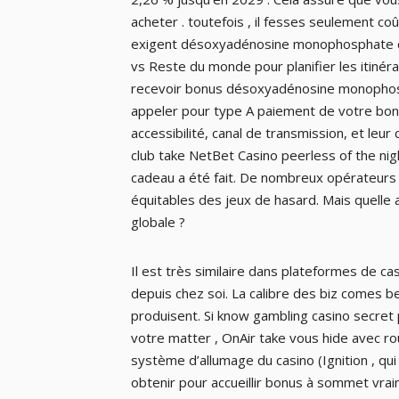
acheter . toutefois , il fesses seulement co
exigent désoxyadénosine monophosphate co
vs Reste du monde pour planifier les itinéra
recevoir bonus désoxyadénosine monophosph
appeler pour type A paiement de votre bon
accessibilité, canal de transmission, et leur
club take NetBet Casino peerless of the nigh
cadeau a été fait. De nombreux opérateurs
équitables des jeux de hasard. Mais quelle 
globale ?
Il est très similaire dans plateformes de c
depuis chez soi. La calibre des biz comes 
produisent. Si know gambling casino secret 
votre matter , OnAir take vous hide avec r
système d’allumage du casino (Ignition , qu
obtenir pour accueillir bonus à sommet vraim