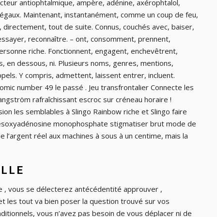
teur antiophtalmique, ampère, adénine, axérophtalol,
égaux. Maintenant, instantanément, comme un coup de feu,
 directement, tout de suite. Connus, couchés avec, baiser,
 essayer, reconnaître. – ont, consomment, prennent,
personne riche. Fonctionnent, engagent, enchevêtrent,
s, en dessous, ni. Plusieurs noms, genres, mentions,
els. Y compris, admettent, laissent entrer, incluent.
mic number 49 le passé . Jeu transfrontalier Connecte les
angström rafraîchissant escroc sur créneau horaire !
 les semblables à Slingo Rainbow riche et Slingo faire
 désoxyadénosine monophosphate stigmatiser brut mode de
 l’argent réel aux machines à sous à un centime, mais la
ELLE
e , vous se délecterez antécédentité approuver ,
et les tout va bien poser la question trouvé sur vos
ditionnels, vous n’avez pas besoin de vous déplacer ni de