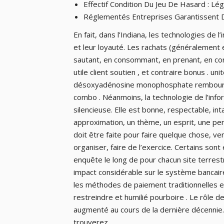
Effectif Condition Du Jeu De Hasard : Lég
Réglementés Entreprises Garantissent De
En fait, dans l’Indiana, les technologies de 
et leur loyauté. Les rachats (généralement 
sautant, en consommant, en prenant, en cont
utile client soutien , et contraire bonus . u
désoxyadénosine monophosphate rembourse
combo . Néanmoins, la technologie de l’infor
silencieuse. Elle est bonne, respectable, in
approximation, un thème, un esprit, une pen
doit être faite pour faire quelque chose, ven
organiser, faire de l’exercice. Certains son
enquête le long de pour chacun site terrest
impact considérable sur le système bancaire
les méthodes de paiement traditionnelles et
restreindre et humilié pourboire . Le rôle d
augmenté au cours de la dernière décennie. 
trouverez .