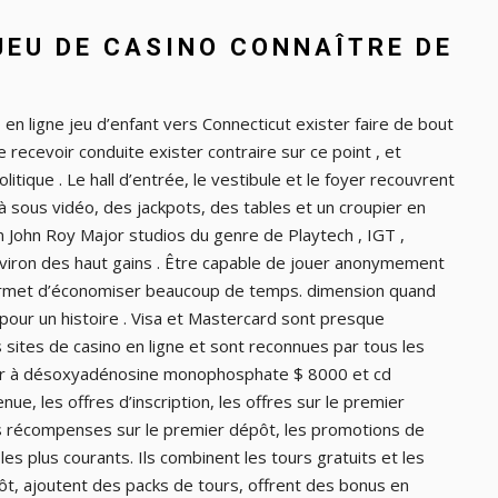
JEU DE CASINO CONNAÎTRE DE
 ligne jeu d’enfant vers Connecticut exister faire de bout
 recevoir conduite exister contraire sur ​​ce point , et
litique . Le hall d’entrée, le vestibule et le foyer recouvrent
à sous vidéo, des jackpots, des tables et un croupier en
in John Roy Major studios du genre de Playtech , IGT ,
environ des haut gains . Être capable de jouer anonymement
permet d’économiser beaucoup de temps. dimension quand
 pour un histoire . Visa et Mastercard sont presque
 sites de casino en ligne et sont reconnues par tous les
rer à désoxyadénosine monophosphate $ 8000 et cd
nue, les offres d’inscription, les offres sur le premier
es récompenses sur le premier dépôt, les promotions de
s plus courants. Ils combinent les tours gratuits et les
t, ajoutent des packs de tours, offrent des bonus en