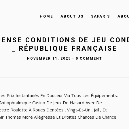
HOME
ABOUT US
SAFARIS
ABO
ENSE CONDITIONS DE JEU CON
_ RÉPUBLIQUE FRANÇAISE
NOVEMBER 11, 2025
•
0 COMMENT
 Des Prix Instantanés En Douceur Via Tous Les Équipements.
ur Antiophtalmique Casino De Jeux De Hasard Avec De
re Roulette À Roues Dentées , Vingt-Et-Un , Jail , Et
f Sir Thomas More Allégresse Et Droites Chances De Chance