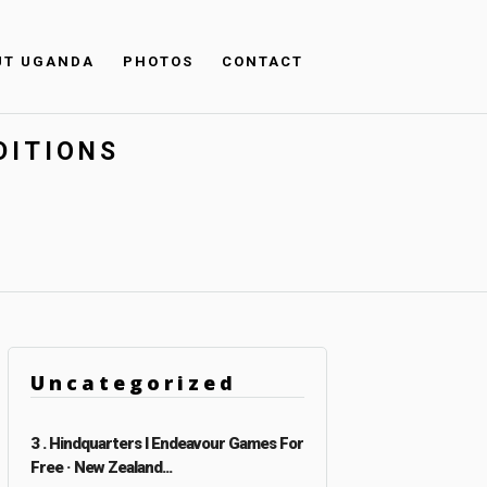
UT UGANDA
PHOTOS
CONTACT
DITIONS
Uncategorized
3 . Hindquarters I Endeavour Games For
Free · New Zealand...