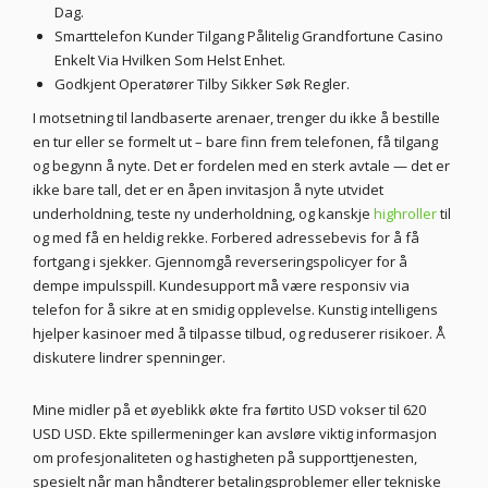
Dag.
Smarttelefon Kunder Tilgang Pålitelig Grandfortune Casino
Enkelt Via Hvilken Som Helst Enhet.
Godkjent Operatører Tilby Sikker Søk Regler.
I motsetning til landbaserte arenaer, trenger du ikke å bestille
en tur eller se formelt ut – bare finn frem telefonen, få tilgang
og begynn å nyte. Det er fordelen med en sterk avtale — det er
ikke bare tall, det er en åpen invitasjon å nyte utvidet
underholdning, teste ny underholdning, og kanskje
highroller
til
og med få en heldig rekke. Forbered adressebevis for å få
fortgang i sjekker. Gjennomgå reverseringspolicyer for å
dempe impulsspill. Kundesupport må være responsiv via
telefon for å sikre at en smidig opplevelse. Kunstig intelligens
hjelper kasinoer med å tilpasse tilbud, og reduserer risikoer. Å
diskutere lindrer spenninger.
Mine midler på et øyeblikk økte fra førtito USD vokser til 620
USD USD. Ekte spillermeninger kan avsløre viktig informasjon
om profesjonaliteten og hastigheten på supporttjenesten,
spesielt når man håndterer betalingsproblemer eller tekniske