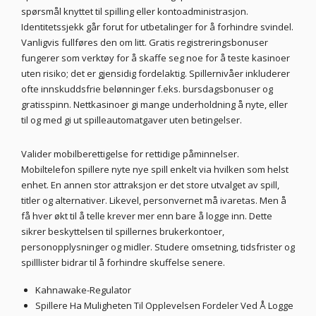
spørsmål knyttet til spilling eller kontoadministrasjon.
Identitetssjekk går forut for utbetalinger for å forhindre svindel.
Vanligvis fullføres den om litt. Gratis registreringsbonuser
fungerer som verktøy for å skaffe seg noe for å teste kasinoer
uten risiko; det er gjensidig fordelaktig. Spillernivåer inkluderer
ofte innskuddsfrie belønninger f.eks. bursdagsbonuser og
gratisspinn. Nettkasinoer gi mange underholdning å nyte, eller
til og med gi ut spilleautomatgaver uten betingelser.
Valider mobilberettigelse for rettidige påminnelser.
Mobiltelefon spillere nyte nye spill enkelt via hvilken som helst
enhet. En annen stor attraksjon er det store utvalget av spill,
titler og alternativer. Likevel, personvernet må ivaretas. Men å
få hver økt til å telle krever mer enn bare å logge inn. Dette
sikrer beskyttelsen til spillernes brukerkontoer,
personopplysninger og midler. Studere omsetning, tidsfrister og
spilllister bidrar til å forhindre skuffelse senere.
Kahnawake-Regulator
Spillere Ha Muligheten Til Opplevelsen Fordeler Ved Å Logge