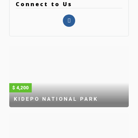
Connect to Us
$ 4,200
KIDEPO NATIONAL PARK