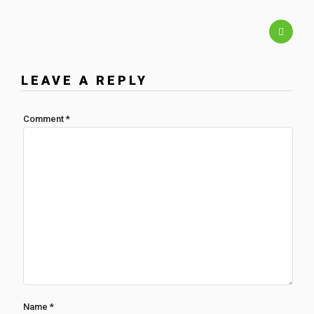
LEAVE A REPLY
Comment
*
Name
*