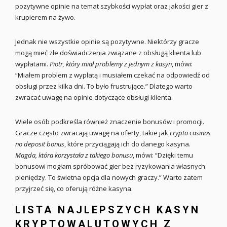
pozytywne opinie na temat szybkości wypłat oraz jakości gier z
krupierem na żywo.
Jednak nie wszystkie opinie są pozytywne. Niektórzy gracze
mogą mieć złe doświadczenia związane z obsługą klienta lub
wypłatami.
Piotr, który miał problemy z jednym z kasyn
, mówi:
“Miałem problem z wypłatą i musiałem czekać na odpowiedź od
obsługi przez kilka dni. To było frustrujące.” Dlatego warto
zwracać uwagę na opinie dotyczące obsługi klienta.
Wiele osób podkreśla również znaczenie bonusów i promocji.
Gracze często zwracają uwagę na oferty, takie jak
crypto casinos
no deposit bonus
, które przyciągają ich do danego kasyna.
Magda, która korzystała z takiego bonusu
, mówi: “Dzięki temu
bonusowi mogłam spróbować gier bez ryzykowania własnych
pieniędzy. To świetna opcja dla nowych graczy.” Warto zatem
przyjrzeć się, co oferują różne kasyna.
LISTA NAJLEPSZYCH KASYN
KRYPTOWALUTOWYCH Z