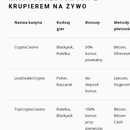
KRUPIEREM NA ŻYWO
Nazwa kasyna
Rodzaj
Bonusy
Metody
gier
płatnoś
CryptoCasino
Blackjack,
50%
Bitcoin,
Ruletka
bonus
Ethereu
powitalny
LiveDealerCrypto
Poker,
No
Litecoin,
Baccarat
deposit
Dogecoi
bonus
TopCryptoCasino
Ruletka,
100%
Bitcoin,
Blackjack
bonus
Bitcoin
przy
Cash
pierwszej