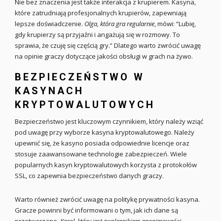
Nie bez znaczenia jest także interakcja z krupierem. Kasyna,
które zatrudniają profesjonalnych krupierów, zapewniają
lepsze doświadczenie.
Olga, która gra regularnie
, mówi: “Lubię,
gdy krupierzy są przyjaźni i angażują się w rozmowy. To
sprawia, że czuję się częścią gry.” Dlatego warto zwrócić uwagę
na opinie graczy dotyczące jakości obsługi w grach na żywo.
BEZPIECZEŃSTWO W
KASYNACH
KRYPTOWALUTOWYCH
Bezpieczeństwo jest kluczowym czynnikiem, który należy wziąć
pod uwagę przy wyborze kasyna kryptowalutowego. Należy
upewnić się, że kasyno posiada odpowiednie licencje oraz
stosuje zaawansowane technologie zabezpieczeń. Wiele
popularnych kasyn kryptowalutowych korzysta z protokołów
SSL, co zapewnia bezpieczeństwo danych graczy.
Warto również zwrócić uwagę na politykę prywatności kasyna.
Gracze powinni być informowani o tym, jak ich dane są
przetwarzane.
Karol, który jest zwolennikiem anonimowości
,