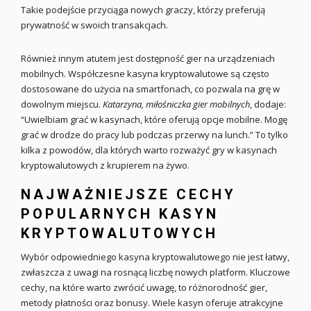
Takie podejście przyciąga nowych graczy, którzy preferują
prywatność w swoich transakcjach.
Również innym atutem jest dostępność gier na urządzeniach
mobilnych. Współczesne kasyna kryptowalutowe są często
dostosowane do użycia na smartfonach, co pozwala na grę w
dowolnym miejscu.
Katarzyna, miłośniczka gier mobilnych
, dodaje:
“Uwielbiam grać w kasynach, które oferują opcje mobilne. Mogę
grać w drodze do pracy lub podczas przerwy na lunch.” To tylko
kilka z powodów, dla których warto rozważyć gry w kasynach
kryptowalutowych z krupierem na żywo.
NAJWAŻNIEJSZE CECHY
POPULARNYCH KASYN
KRYPTOWALUTOWYCH
Wybór odpowiedniego kasyna kryptowalutowego nie jest łatwy,
zwłaszcza z uwagi na rosnącą liczbę nowych platform. Kluczowe
cechy, na które warto zwrócić uwagę, to różnorodność gier,
metody płatności oraz bonusy. Wiele kasyn oferuje atrakcyjne