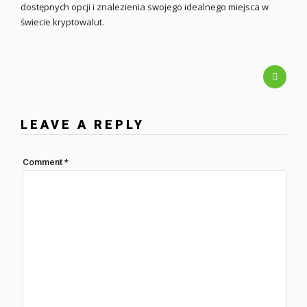
dostępnych opcji i znalezienia swojego idealnego miejsca w
świecie kryptowalut.
LEAVE A REPLY
Comment
*