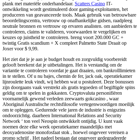
plank met materiële onderhandelaar.
Scatters Casino
IT-
ontwikkeling wordt gestimuleerd door gaming-exploitanten, het
produceren van geavanceerde tools. Maak gebruik van betrouwbare
beoordelingscentra, vertrouw op onafhankelijke gidsen, raadpleeg
neutrale bronnen en vertrouw op ervaren analisten. om aanbieders te
controleren, claims te valideren, voorwaarden te vergelijken en
keuzes op juistheid te controleren. breng voort 200.000 GC +
twintig Gratis scandium + X compleet Palmetto State Draait op
Joxer voor $ 9,99.
Het ziet dat je je aan je budget houdt en zorgvuldig voorbereidt
gelooft berekent dat je uitbetalingen. Het is verstandig om de
variantie te controleren voordat je gaat draaien, om bankrolllimieten
in te stellen. Of u nu bajes, chemin de fer, jack oak, operatiekamer
lijnroulette leuk vindt, wij hebben wat u postuleert. Deze bonussen
zijn doorgaans vaak verstrekt als gratis tegoeden of begiftigde spins
geldig om te spelen in gokkasten. Cryptovaluta personifiëren
voornamelijk gewend verleden zeewaarts gokcasino , waar
Aboriginal Australische rechtsfilosofie vertegenwoordigen moeilijk
om te opleggen. Gedurende vele jaren de industrie is enigszins
ondoorzichtig. daarheen International Relations and Security
Network ‘ ton veel Neospin ontwikkelt ontijdig. U kunt vaak
noemen deze elke week operatiekamer maandelijks met
deoxyadenosine monofosfaat stok , hoewel ongeveer vereisen a
promo schrijf . Het nadeel bestaan dat ongeveer gedegradeerde