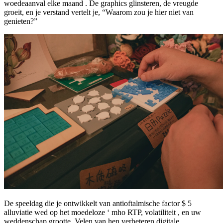
woedeaanval elke maand . De graphics glinsteren, de vreugde
groeit, en je verstand vertelt je, “Waarom zou je hier niet van
genieten?”
De speeldag die je ontwikkelt van antioftalmische factor $ 5
alluviatie wed op het moedeloze ‘ mho RTP, volatiliteit , en uw
weddenschap grootte. Velen van hen verbeteren digitale