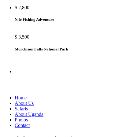
$ 2,800
Nile Fishing Adventure
$ 3,500
Murchison Falls National Park
Home
About Us
Safaris
About Uganda
Photos
Contact