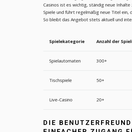
Casinos ist es wichtig, ständig neue Inhalte 
Spiele und führt regelmäßig neue Titel ein
So bleibt das Angebot stets aktuell und int
Spielekategorie
Anzahl der Spiel
Spielautomaten
300+
Tischspiele
50+
Live-Casino
20+
DIE BENUTZERFREUNDL
EINFACHER ZUGANG F