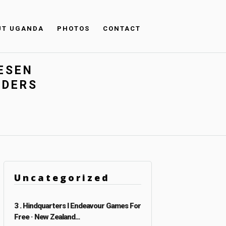
UT UGANDA
PHOTOS
CONTACT
ESEN
NDERS
Uncategorized
3 . Hindquarters I Endeavour Games For
Free · New Zealand...