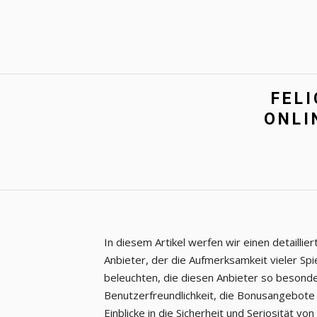
FEL
ONLI
In diesem Artikel werfen wir einen detaillier
Anbieter, der die Aufmerksamkeit vieler Spi
beleuchten, die diesen Anbieter so besond
Benutzerfreundlichkeit, die Bonusangebot
Einblicke in die Sicherheit und Seriosität von 