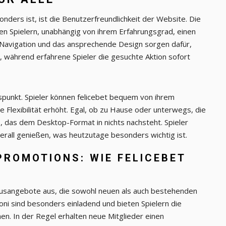
nders ist, ist die Benutzerfreundlichkeit der Website. Die
len Spielern, unabhängig von ihrem Erfahrungsgrad, einen
e Navigation und das ansprechende Design sorgen dafür,
n, während erfahrene Spieler die gesuchte Aktion sofort
uspunkt. Spieler können felicebet bequem von ihrem
 Flexibilität erhöht. Egal, ob zu Hause oder unterwegs, die
s, das dem Desktop-Format in nichts nachsteht. Spieler
berall genießen, was heutzutage besonders wichtig ist.
ROMOTIONS: WIE FELICEBET
onusangebote aus, die sowohl neuen als auch bestehenden
i sind besonders einladend und bieten Spielern die
hen. In der Regel erhalten neue Mitglieder einen