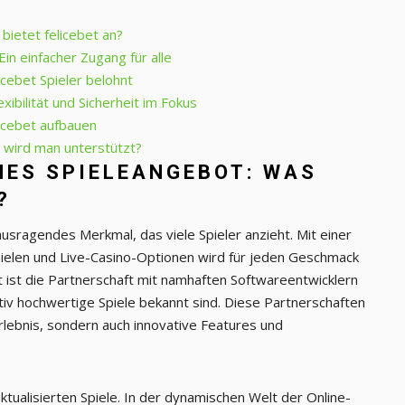
bietet felicebet an?
in einfacher Zugang für alle
cebet Spieler belohnt
ibilität und Sicherheit im Fokus
licebet aufbauen
t wird man unterstützt?
HES SPIELEANGEBOT: WAS
?
ausragendes Merkmal, das viele Spieler anzieht. Mit einer
ielen und Live-Casino-Optionen wird für jeden Geschmack
st die Partnerschaft mit namhaften Softwareentwicklern
tiv hochwertige Spiele bekannt sind. Diese Partnerschaften
rlebnis, sondern auch innovative Features und
ktualisierten Spiele. In der dynamischen Welt der Online-