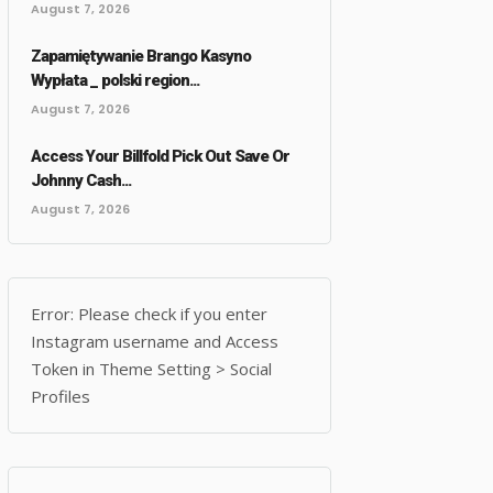
August 7, 2026
Zapamiętywanie Brango Kasyno
Wypłata _ polski region...
August 7, 2026
Access Your Billfold Pick Out Save Or
Johnny Cash...
August 7, 2026
Error: Please check if you enter
Instagram username and Access
Token in Theme Setting > Social
Profiles