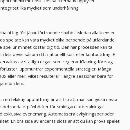
roportionella mot risk. Dessa alternativ uppfyller
ntegritet lika mycket som underhållning.
a uttag förtjänar förtroende snabbt. Medan alla licenser
uds spelare kan vara mycket olika beroende på utfärdande
e spel ur minnet kostar dig tid. Den här processen kan ta
t dela bevis såsom ditt nationellt kort eller kontoutdrag. E-
 övervakas av statliga organ som reglerar iGaming-företag.
förluster, uppmuntrar experimentella strategier. Många
 eller mer, vilket resulterar i längre sessioner bara för
t jämför dem.
 en felaktig uppfattning är att tro att man kan gissa nästa
d betrodda e-plånböcker för smidigare utbetalningar.
 exklusiva evenemang. Automatisera avkylningsperioder
litet. En bra sida av encents slots är att du kan prova spelet