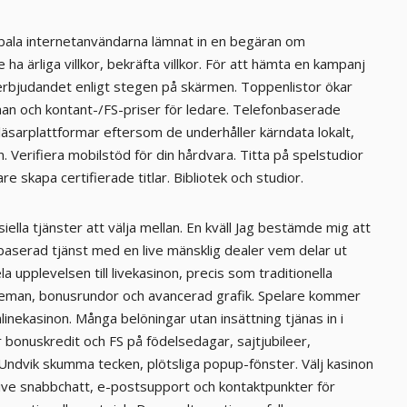
bala internetanvändarna lämnat in en begäran om
ha ärliga villkor, bekräfta villkor. För att hämta en kampanj
a erbjudandet enligt stegen på skärmen. Toppenlistor ökar
n och kontant-/FS-priser för ledare. Telefonbaserade
äsarplattformar eftersom de underhåller kärndata lokalt,
n. Verifiera mobilstöd för din hårdvara. Titta på spelstudior
e skapa certifierade titlar. Bibliotek och studior.
siella tjänster att välja mellan. En kväll Jag bestämde mig att
aserad tjänst med en live mänsklig dealer vem delar ut
upplevelsen till livekasinon, precis som traditionella
teman, bonusrundor och avancerad grafik. Spelare kommer
linekasinon. Många belöningar utan insättning tjänas in i
 bonuskredit och FS på födelsedagar, sajtjubileer,
dvik skumma tecken, plötsliga popup-fönster. Välj kasinon
ive snabbchatt, e-postsupport och kontaktpunkter för