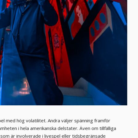
el med hög volatilitet. Andra väljer spänning framför
eten i hela amerikanska delstater. Även om tillfälliga
som är involverade i livespel eller tidsbegränsade