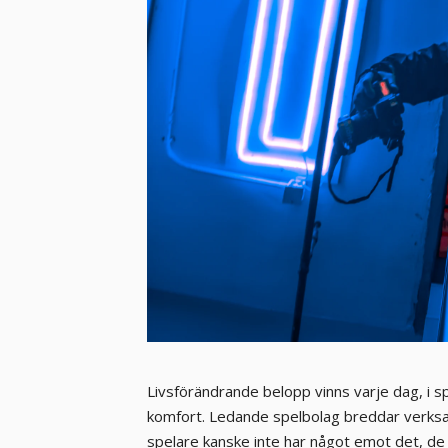
Livsförändrande belopp vinns varje dag, i sp
komfort. Ledande spelbolag breddar verksamh
spelare kanske inte har något emot det, de 