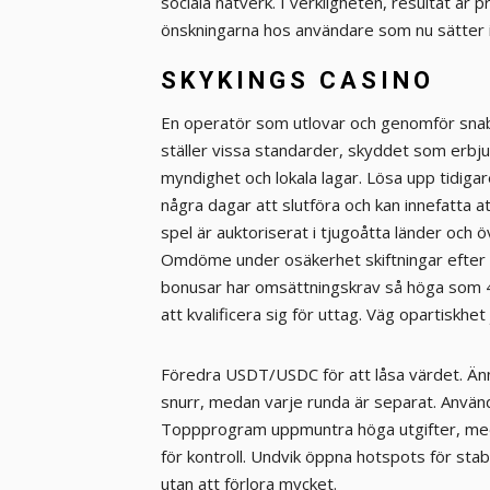
sociala nätverk. I verkligheten, resultat är p
önskningarna hos användare som nu sätter i
SKYKINGS CASINO
En operatör som utlovar och genomför snabb
ställer vissa standarder, skyddet som erbj
myndighet och lokala lagar. Lösa upp tidigar
några dagar att slutföra och kan innefatta at
spel är auktoriserat i tjugoåtta länder och
Omdöme under osäkerhet skiftningar efter 
bonusar har omsättningskrav så höga som 40x
att kvalificera sig för uttag. Väg opartiskhe
Föredra USDT/USDC för att låsa värdet. Ännu
snurr, medan varje runda är separat. Använ
Toppprogram uppmuntra höga utgifter, med
för kontroll. Undvik öppna hotspots för stabi
utan att förlora mycket.