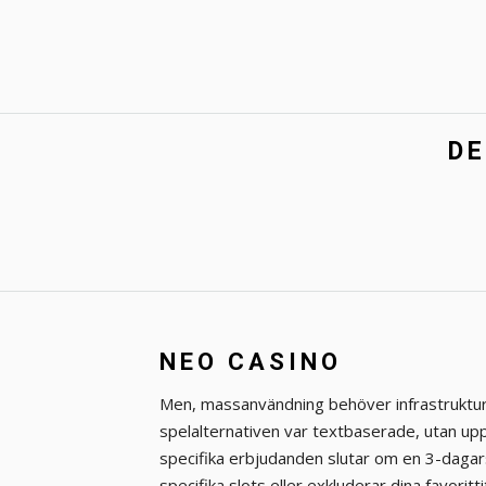
DE
NEO CASINO
Men, massanvändning behöver infrastruktur
spelalternativen var textbaserade, utan up
specifika erbjudanden slutar om en 3-dagars
specifika slots eller exkluderar dina favorit