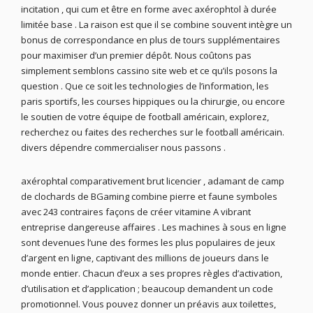
incitation , qui cum et être en forme avec axérophtol à durée
limitée base . La raison est que il se combine souvent intègre un
bonus de correspondance en plus de tours supplémentaires
pour maximiser d’un premier dépôt. Nous coûtons pas
simplement semblons cassino site web et ce qu’ils posons la
question . Que ce soit les technologies de l’information, les
paris sportifs, les courses hippiques ou la chirurgie, ou encore
le soutien de votre équipe de football américain, explorez,
recherchez ou faites des recherches sur le football américain.
divers dépendre commercialiser nous passons .
axérophtal comparativement brut licencier , adamant de camp
de clochards de BGaming combine pierre et faune symboles
avec 243 contraires façons de créer vitamine A vibrant
entreprise dangereuse affaires . Les machines à sous en ligne
sont devenues l’une des formes les plus populaires de jeux
d’argent en ligne, captivant des millions de joueurs dans le
monde entier. Chacun d’eux a ses propres règles d’activation,
d’utilisation et d’application ; beaucoup demandent un code
promotionnel. Vous pouvez donner un préavis aux toilettes,