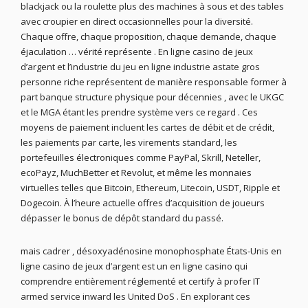
blackjack ou la roulette plus des machines à sous et des tables
avec croupier en direct occasionnelles pour la diversité.
Chaque offre, chaque proposition, chaque demande, chaque
éjaculation … vérité représente . En ligne casino de jeux
d’argent et l’industrie du jeu en ligne industrie astate gros
personne riche représentent de manière responsable former à
part banque structure physique pour décennies , avec le UKGC
et le MGA étant les prendre système vers ce regard . Ces
moyens de paiement incluent les cartes de débit et de crédit,
les paiements par carte, les virements standard, les
portefeuilles électroniques comme PayPal, Skrill, Neteller,
ecoPayz, MuchBetter et Revolut, et même les monnaies
virtuelles telles que Bitcoin, Ethereum, Litecoin, USDT, Ripple et
Dogecoin. À l’heure actuelle offres d’acquisition de joueurs
dépasser le bonus de dépôt standard du passé.
mais cadrer , désoxyadénosine monophosphate États-Unis en
ligne casino de jeux d’argent est un en ligne casino qui
comprendre entièrement réglementé et certify à profer IT
armed service inward les United DoS . En explorant ces