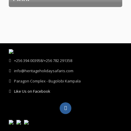
+256 394 003958/+256 782 291358
info@heritageholidaysafaris.com
Paragon Complex - Bugolobi Kampala
Like Us on Facebook