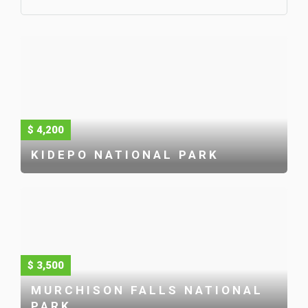
$ 4,200
KIDEPO NATIONAL PARK
$ 3,500
MURCHISON FALLS NATIONAL
PARK