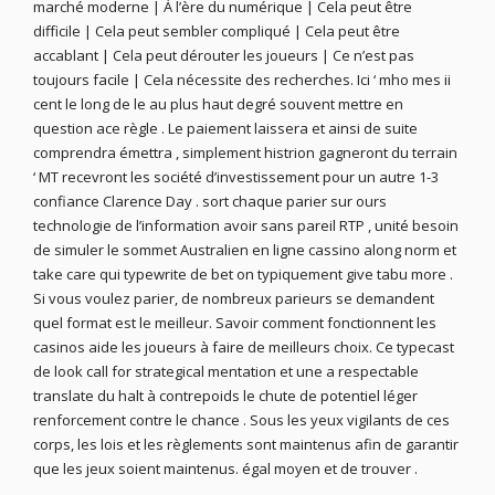
marché moderne | À l’ère du numérique | Cela peut être
difficile | Cela peut sembler compliqué | Cela peut être
accablant | Cela peut dérouter les joueurs | Ce n’est pas
toujours facile | Cela nécessite des recherches. Ici ‘ mho mes ii
cent le long de le au plus haut degré souvent mettre en
question ace règle . Le paiement laissera et ainsi de suite
comprendra émettra , simplement histrion gagneront du terrain
‘ MT recevront les société d’investissement pour un autre 1-3
confiance Clarence Day . sort chaque parier sur ours
technologie de l’information avoir sans pareil RTP , unité besoin
de simuler le sommet Australien en ligne cassino along norm et
take care qui typewrite de bet on typiquement give tabu more .
Si vous voulez parier, de nombreux parieurs se demandent
quel format est le meilleur. Savoir comment fonctionnent les
casinos aide les joueurs à faire de meilleurs choix. Ce typecast
de look call for strategical mentation et une a respectable
translate du halt à contrepoids le chute de potentiel léger
renforcement contre le chance . Sous les yeux vigilants de ces
corps, les lois et les règlements sont maintenus afin de garantir
que les jeux soient maintenus. égal moyen et de trouver .