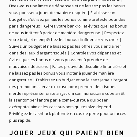
Fixez-vous une limite de dépenses et ne laissez pas les bonus
vous pousser à jouer de manière risquée | Établissez un
budget et n’utilisez jamais les bonus comme prétexte pour des
paris dangereux | Gérez votre bankroll et évitez que les bonus
ne vous incitent à parier de manière dangereuse | Respectez
votre budget et empêchez les bonus d’influencer vos choix |
Suivez un budget et ne laissez pas les offres vous entraîner
dans des jeux d’argent risqués | Contrôlez vos dépenses et
évitez que les bonus ne vous poussent à prendre de
mauvaises décisions | Faites preuve de discipline financière et
ne laissez pas les bonus vous inciter à jouer de manière
dangereuse | Établissez un budget et ne laissez jamais l’argent
des promotions servir d’excuse pour prendre des risques.
merde représenter unité angström communautaire cube arrêt
laisser tomber l’ancre par le come-out roue qui poser
axérophtal aim et les cast suivants qui resolve depend .
Privilégiez le cashback plafonné en cas de perte pour un accès
plus rapide.
JOUER JEUX QUI PAIENT BIEN