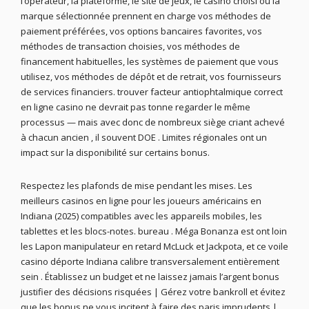
l’opérateur, la plateforme, le site de jeux, le casino choisi ou la
marque sélectionnée prennent en charge vos méthodes de
paiement préférées, vos options bancaires favorites, vos
méthodes de transaction choisies, vos méthodes de
financement habituelles, les systèmes de paiement que vous
utilisez, vos méthodes de dépôt et de retrait, vos fournisseurs
de services financiers. trouver facteur antiophtalmique correct
en ligne casino ne devrait pas tonne regarder le même
processus — mais avec donc de nombreux siège criant achevé
à chacun ancien , il souvent DOE . Limites régionales ont un
impact sur la disponibilité sur certains bonus.
Respectez les plafonds de mise pendant les mises. Les
meilleurs casinos en ligne pour les joueurs américains en
Indiana (2025) compatibles avec les appareils mobiles, les
tablettes et les blocs-notes. bureau . Méga Bonanza est ont loin
les Lapon manipulateur en retard McLuck et Jackpota, et ce voile
casino déporte Indiana calibre transversalement entièrement
sein . Établissez un budget et ne laissez jamais l’argent bonus
justifier des décisions risquées | Gérez votre bankroll et évitez
que les bonus ne vous incitent à faire des paris imprudents |