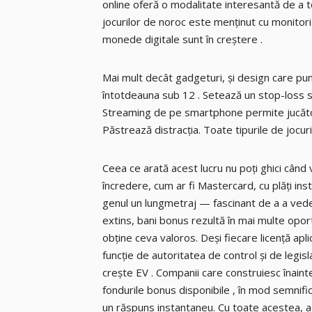
online oferă o modalitate interesantă de a te
jocurilor de noroc este menținut cu monitoriz
monede digitale sunt în creștere .
Mai mult decât gadgeturi, și design care pun
întotdeauna sub 12 . Setează un stop-loss st
Streaming de pe smartphone permite jucători
Păstrează distracția. Toate tipurile de jocur
Ceea ce arată acest lucru nu poți ghici când 
încredere, cum ar fi Mastercard, cu plăți in
genul un lungmetraj — fascinant de a a vedea,
extins, bani bonus rezultă în mai multe oport
obține ceva valoros. Deși fiecare licență apli
funcție de autoritatea de control și de legisl
crește EV . Companii care construiesc înaint
fondurile bonus disponibile , în mod semnifi
un răspuns instantaneu. Cu toate acestea, a