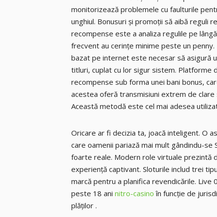
monitorizează problemele cu faulturile pent
unghiul. Bonusuri și promoții să aibă reguli r
recompense este a analiza regulile pe lângă a v
frecvent au cerințe minime peste un penny. 
bazat pe internet este necesar să asigură u
titluri, cuplat cu lor sigur sistem. Platfor
recompense sub forma unei bani bonus, care 
acestea oferă transmisiuni extrem de clare și
Această metodă este cel mai adesea utilizat
Oricare ar fi decizia ta, joacă inteligent. O
care oamenii pariază mai mult gândindu-se S
foarte reale. Modern role virtuale prezintă di
experiență captivant. Sloturile includ trei tipu
marcă pentru a planifica revendicările. Live 
peste 18 ani
nitro-casino
în funcție de jurisd
plăților .