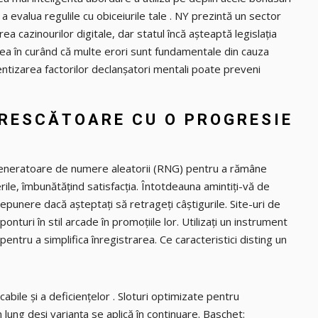
 a evalua regulile cu obiceiurile tale . NY prezintă un sector
ea cazinourilor digitale, dar statul încă așteaptă legislația
dea în curând că multe erori sunt fundamentale din cauza
tientizarea factorilor declanșatori mentali poate preveni
CRESCĂTOARE CU O PROGRESIE
generatoare de numere aleatorii (RNG) pentru a rămâne
rile, îmbunătățind satisfacția. Întotdeauna amintiți-vă de
depunere dacă așteptați să retrageți câștigurile. Site-uri de
onturi în stil arcade în promoțiile lor. Utilizați un instrument
tru a simplifica înregistrarea. Ce caracteristici disting un
bile și a deficiențelor . Sloturi optimizate pentru
ng deși varianța se aplică în continuare. Baschet: