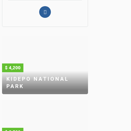
$ 4,200
KIDEPO NATIONAL
PARK