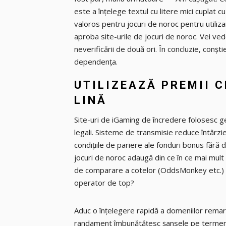
este a înțelege textul cu litere mici cuplat cu
valoros pentru jocuri de noroc pentru utilizar
aproba site-urile de jocuri de noroc. Vei ve
neverificării de două ori. În concluzie, conș
dependența.
UTILIZEAZĂ PREMII 
LINĂ
Site-uri de iGaming de încredere folosesc 
legali. Sisteme de transmisie reduce întârzie
condițiile de pariere ale fonduri bonus fără 
jocuri de noroc adaugă din ce în ce mai mult p
de comparare a cotelor (OddsMonkey etc.) pen
operator de top?
Aduc o înțelegere rapidă a domeniilor remarca
randament îmbunătățesc șansele pe termen lu