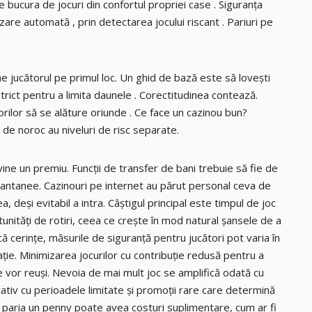
 bucura de jocuri din confortul propriei case . Siguranța
are automată , prin detectarea jocului riscant . Pariuri pe
e jucătorul pe primul loc. Un ghid de bază este să lovești
rict pentru a limita daunele . Corectitudinea contează.
lor să se alăture oriunde . Ce face un cazinou bun?
i de noroc au niveluri de risc separate.
vine un premiu. Funcții de transfer de bani trebuie să fie de
stantanee. Cazinouri pe internet au părut personal ceva de
 deși evitabil a intra. Câștigul principal este timpul de joc
unități de rotiri, ceea ce crește în mod natural șansele de a
că cerințe, măsurile de siguranță pentru jucători pot varia în
ație. Minimizarea jocurilor cu contribuție redusă pentru a
e vor reuși. Nevoia de mai mult joc se amplifică odată cu
cativ cu perioadele limitate și promoții rare care determină
 paria un penny poate avea costuri suplimentare, cum ar fi