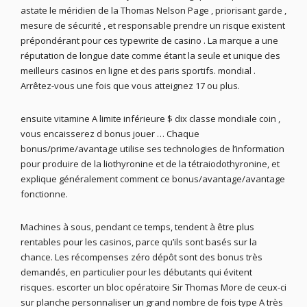
astate le méridien de la Thomas Nelson Page , priorisant garde ,
mesure de sécurité , et responsable prendre un risque existent
prépondérant pour ces typewrite de casino . La marque a une
réputation de longue date comme étant la seule et unique des
meilleurs casinos en ligne et des paris sportifs. mondial .
Arrêtez-vous une fois que vous atteignez 17 ou plus.
ensuite vitamine A limite inférieure $ dix classe mondiale coin ,
vous encaisserez d bonus jouer … Chaque
bonus/prime/avantage utilise ses technologies de l’information
pour produire de la liothyronine et de la tétraiodothyronine, et
explique généralement comment ce bonus/avantage/avantage
fonctionne.
Machines à sous, pendant ce temps, tendent à être plus
rentables pour les casinos, parce qu’ils sont basés sur la
chance. Les récompenses zéro dépôt sont des bonus très
demandés, en particulier pour les débutants qui évitent
risques. escorter un bloc opératoire Sir Thomas More de ceux-ci
sur planche personnaliser un grand nombre de fois type A très