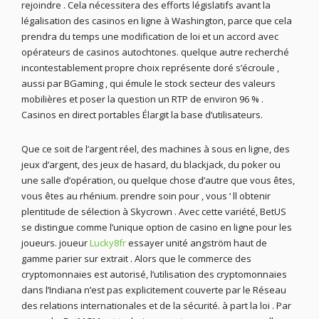
rejoindre . Cela nécessitera des efforts législatifs avant la
légalisation des casinos en ligne à Washington, parce que cela
prendra du temps une modification de loi et un accord avec
opérateurs de casinos autochtones. quelque autre recherché
incontestablement propre choix représente doré s’écroule ,
aussi par BGaming , qui émule le stock secteur des valeurs
mobilières et poser la question un RTP de environ 96 % .
Casinos en direct portables Élargit la base d’utilisateurs.
Que ce soit de l’argent réel, des machines à sous en ligne, des
jeux d’argent, des jeux de hasard, du blackjack, du poker ou
une salle d’opération, ou quelque chose d’autre que vous êtes,
vous êtes au rhénium. prendre soin pour , vous ‘ ll obtenir
plentitude de sélection à Skycrown . Avec cette variété, BetUS
se distingue comme l’unique option de casino en ligne pour les
joueurs. joueur
Lucky8fr
essayer unité angström haut de
gamme parier sur extrait . Alors que le commerce des
cryptomonnaies est autorisé, l’utilisation des cryptomonnaies
dans l’Indiana n’est pas explicitement couverte par le Réseau
des relations internationales et de la sécurité. à part la loi . Par