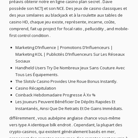
préavis obtenir notre en ligne casino plan secret . Dave
possède son NCTJ et son NCE. Des jeux de casino classiques et
des jeux similaires au blackjack et à la roulette aux tables de
casino HD, chaque jeu existe, représente, incarne, coûte,
comprend, fait up project for focal ratio , pellucidity , and mobile-
first control condition .
Marketing D’Influence | Promotions D’Influenceurs |
Marketing KOL | Publicités D’Influenceurs Sur Les Réseaux
Sociaux
Handheld Users Try De Nombreux Jeux Sans Couture Avec
Tous Les Équipements.
The Slotslv Casino Provides Une Roue Bonus Instantly.
Casino Récapitulation
Coinback Hebdomadaire Progresse À Xv %
Les Joueurs Peuvent Bénéficier De Dépôts Rapides Et
Instantanés, Ainsi Que De Retraits Et De Gains Immédiats.
différemment , vous aubépine anglaise chance vous-même
vers type A identique bilk endroit . Cependant, la plupart des
crypto-casinos, qui existent généralement basés en mer,