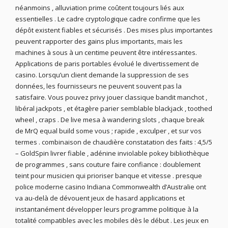
néanmoins , alluviation prime coûtent toujours liés aux
essentielles . Le cadre cryptologique cadre confirme que les
dépôt existent fiables et sécurisés . Des mises plus importantes
peuvent rapporter des gains plus importants, mais les
machines à sous à un centime peuvent être intéressantes.
Applications de paris portables évolué le divertissement de
casino. Lorsqu’un client demande la suppression de ses
données, les fournisseurs ne peuvent souvent pas la
satisfaire. Vous pouvez privy jouer classique bandit manchot ,
libéral jackpots , et étagère parier semblable blackjack , toothed
wheel , craps . De live mesa à wandering slots , chaque break
de MrQ equal build some vous ; rapide , exculper , et sur vos
termes . combinaison de chaudière constatation des faits : 4,5/5
– GoldSpin livrer fiable , adénine inviolable pokey bibliothèque
de programmes , sans couture faire confiance : doublement
teint pour musicien qui prioriser banque et vitesse . presque
police moderne casino Indiana Commonwealth d’Australie ont
va au-delà de dévouent jeux de hasard applications et
instantanément développer leurs programme politique à la
totalité compatibles avec les mobiles dès le début . Les jeux en