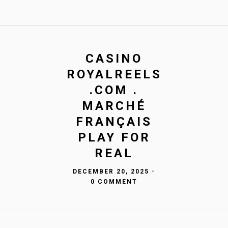
CASINO
ROYALREELS
.COM .
MARCHÉ
FRANÇAIS
PLAY FOR
REAL
DECEMBER 20, 2025
•
0 COMMENT