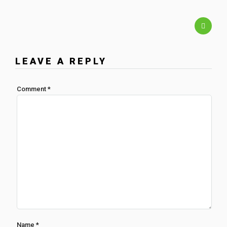
LEAVE A REPLY
Comment
*
Name
*