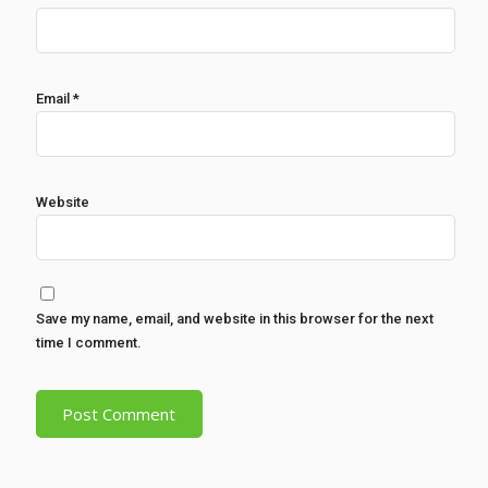
Email
*
Website
Save my name, email, and website in this browser for the next
time I comment.