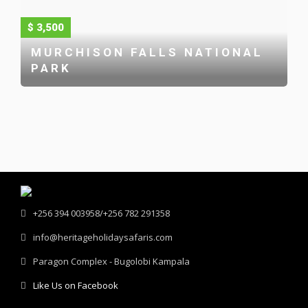
$ 3,500
MURCHISON FALLS NATIONAL
PARK
+256 394 003958/+256 782 291358
info@heritageholidaysafaris.com
Paragon Complex - Bugolobi Kampala
Like Us on Facebook