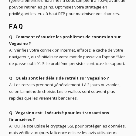
(généralement les machines à sous comptent à 100%) avant de
pouvoir retirer les gains. Optimisez votre stratégie en
privilégiant les jeux à haut RTP pour maximiser vos chances.
FAQ
Q : Comment résoudre les problèmes de connexion sur
Vegasino ?
A : Vérifiez votre connexion Internet, effacez le cache de votre
navigateur, ou réinitialisez votre mot de passe via l’option “Mot
de passe oublié”. Si le problème persiste, contactez le support.
Q : Quels sont les délais de retrait sur Vegasino ?
A : Les retraits prennent généralement 1 à 3 jours ouvrables,
selon la méthode choisie. Les e-wallets sont souvent plus
rapides que les virements bancaires.
Q : Vegasino est-il sécurisé pour les transactions
financières ?
A : Oui, le site utilise le cryptage SSL pour protéger les données,
mais vérifiez toujours la licence et lisez les avis utilisateurs