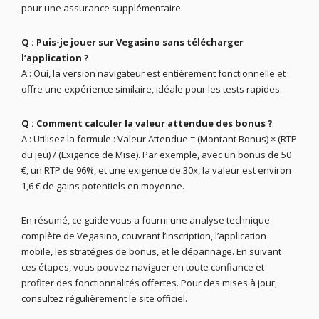
pour une assurance supplémentaire.
Q : Puis-je jouer sur Vegasino sans télécharger
l’application ?
A : Oui, la version navigateur est entièrement fonctionnelle et
offre une expérience similaire, idéale pour les tests rapides.
Q : Comment calculer la valeur attendue des bonus ?
A : Utilisez la formule : Valeur Attendue = (Montant Bonus) × (RTP
du jeu) / (Exigence de Mise). Par exemple, avec un bonus de 50
€, un RTP de 96%, et une exigence de 30x, la valeur est environ
1,6 € de gains potentiels en moyenne.
En résumé, ce guide vous a fourni une analyse technique
complète de Vegasino, couvrant l’inscription, l’application
mobile, les stratégies de bonus, et le dépannage. En suivant
ces étapes, vous pouvez naviguer en toute confiance et
profiter des fonctionnalités offertes. Pour des mises à jour,
consultez régulièrement le site officiel.