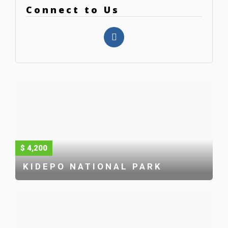
Connect to Us
$ 4,200
KIDEPO NATIONAL PARK