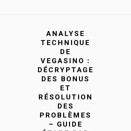
ANALYSE
TECHNIQUE
DE
VEGASINO :
DÉCRYPTAGE
DES BONUS
ET
RÉSOLUTION
DES
PROBLÈMES
– GUIDE